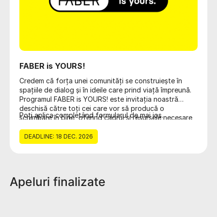
FABER is YOURS!
Credem că forța unei comunități se construiește în
spațiile de dialog și în ideile care prind viață împreună.
Programul FABER is YOURS! este invitația noastră
deschisă către toți cei care vor să producă o
Poți aplica completând formularul de mai jos.
schimbare în bine, oferind cadrul și resursele necesare
pentru ca proiectele sociale, culturale și educaționale
să devină realitate.
DEADLINE: 18 DEC. 2026
Apeluri finalizate