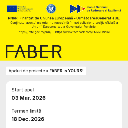
PNRR. Finanțat de Uniunea Europeană – UrmătoareaGenerațieUE.
Conținutul acestui material nu reprezintă în mod obligatoriu poziția oficială a
Uniunii Europene sau a Guvernului României
https://mfe.gov.ro/pnrr/
https://www.facebook.com/PNRROficial
Apeluri de proiecte
FABER is YOURS!
Start apel
03 Mar. 2026
Termen limită
18 Dec. 2026