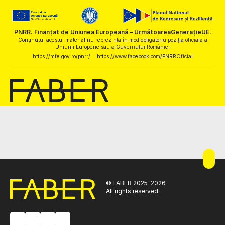
PNRR. Finanțat de Uniunea Europeană – UrmătoareaGenerațieUE.
Conținutul acestui material nu reprezintă în mod obligatoriu poziția oficială a
Uniunii Europene sau a Guvernului României
https://mfe.gov.ro/pnrr/
https://www.facebook.com/PNRROficial
© FABER 2025–2026
All rights reserved.