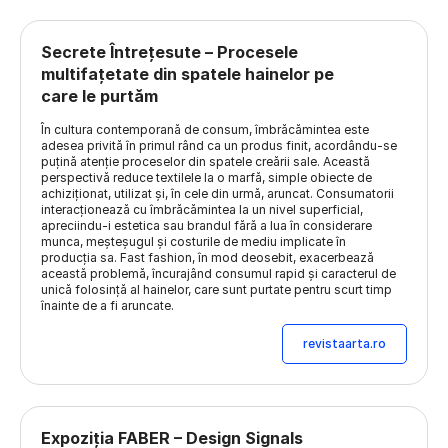
Secrete Întrețesute – Procesele
multifațetate din spatele hainelor pe
care le purtăm
În cultura contemporană de consum, îmbrăcămintea este
adesea privită în primul rând ca un produs finit, acordându-se
puțină atenție proceselor din spatele creării sale. Această
perspectivă reduce textilele la o marfă, simple obiecte de
achiziționat, utilizat și, în cele din urmă, aruncat. Consumatorii
interacționează cu îmbrăcămintea la un nivel superficial,
apreciindu-i estetica sau brandul fără a lua în considerare
munca, meșteșugul și costurile de mediu implicate în
producția sa. Fast fashion, în mod deosebit, exacerbează
această problemă, încurajând consumul rapid și caracterul de
unică folosință al hainelor, care sunt purtate pentru scurt timp
înainte de a fi aruncate.
revistaarta.ro
Expoziția FABER – Design Signals