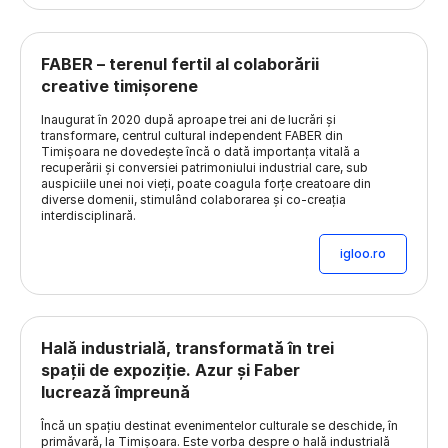
FABER – terenul fertil al colaborării
creative timișorene
Inaugurat în 2020 după aproape trei ani de lucrări și
transformare, centrul cultural independent FABER din
Timișoara ne dovedește încă o dată importanța vitală a
recuperării și conversiei patrimoniului industrial care, sub
auspiciile unei noi vieți, poate coagula forțe creatoare din
diverse domenii, stimulând colaborarea și co-creația
interdisciplinară.
igloo.ro
Hală industrială, transformată în trei
spații de expoziție. Azur și Faber
lucrează împreună
Încă un spațiu destinat evenimentelor culturale se deschide, în
primăvară, la Timișoara. Este vorba despre o hală industrială