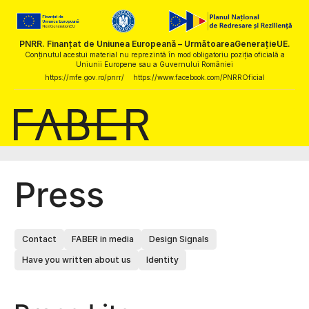
PNRR. Finanțat de Uniunea Europeană – UrmătoareaGenerațieUE.
Conținutul acestui material nu reprezintă în mod obligatoriu poziția oficială a
Uniunii Europene sau a Guvernului României
https://mfe.gov.ro/pnrr/
https://www.facebook.com/PNRROficial
Press
Contact
FABER in media
Design Signals
Have you written about us
Identity